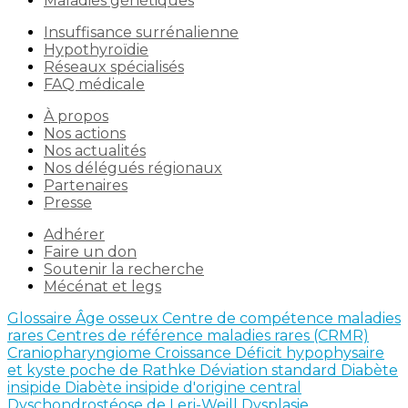
Maladies génétiques
Insuffisance surrénalienne
Hypothyroïdie
Réseaux spécialisés
FAQ médicale
À propos
Nos actions
Nos actualités
Nos délégués régionaux
Partenaires
Presse
Adhérer
Faire un don
Soutenir la recherche
Mécénat et legs
Glossaire
Âge osseux
Centre de compétence maladies
rares
Centres de référence maladies rares (CRMR)
Craniopharyngiome
Croissance
Déficit hypophysaire
et kyste poche de Rathke
Déviation standard
Diabète
insipide
Diabète insipide d'origine central
Dyschondrostéose de Leri-Weill
Dysplasie