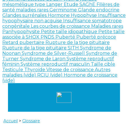
mésomélique type Langer
Etude SAGhE
Filières de
santé maladies rares
Germinome
Glande endocrine
Glandes surrénales
Hormone
Hypophyse
Insuffisance
hypophysaire non acquise
Insuffisance somatotrope
congénitale
Les courbes de croissance
Maladies rares
Panhypophysite
Petite taille idiopathique
Petite taille
associée à SHOX
PNDS
Puberté
Puberté précoce
Retard pubertaire
Rupture de la tige pituitaire
Rupture de la tige pituitaire SITH
Syndrome de
Noonan
Syndrome de Silver-Russell
Syndrome de
Turner
Syndrome de Laron
Système reproductif
féminin
Système reproductif masculin
Taille cible
Testicule
Thyroïde
Vitesse de croissance
Autres
maladies (vide)
RCIU (vide)
Hormone de croissance
(vide)
Accueil
>
Glossaire