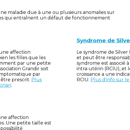
ne maladie due à une ou plusieurs anomalies sur
s qui entraînent un défaut de fonctionnement
Syndrome de Silve
une affection
Le syndrome de Silver R
en les filles que les
et peut être responsabl
tamment par une petite
syndrome est associé à
ssociation Grandir soit
intra-utérin (RCIU), et
ymptomatique par
croissance a une indica
être prescrit.
Plus
RCIU.
Plus d'info sur l
oonan
.
ne affection
s. Une petite taille est
possibilité