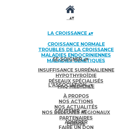
▴
▾
LA CROISSANCE
▴
▾
CROISSANCE NORMALE
TROUBLES DE LA CROISSANCE
MALADIES ENDOCRINIENNES
SE SOIGNER
▴
▾
MALADIES GÉNÉTIQUES
INSUFFISANCE SURRÉNALIENNE
HYPOTHYROÏDIE
RÉSEAUX SPÉCIALISÉS
L'ASSOCIATION
▴
▾
FAQ MÉDICALE
À PROPOS
NOS ACTIONS
NOS ACTUALITÉS
SOUTENIR
▴
▾
NOS DÉLÉGUÉS RÉGIONAUX
PARTENAIRES
ADHÉRER
PRESSE
FAIRE UN DON