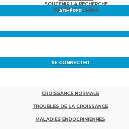
SOUTENIR LA RECHERCHE
MÉCÉNAT ET LEGS
ADHÉRER
SE CONNECTER
CROISSANCE NORMALE
TROUBLES DE LA CROISSANCE
MALADIES ENDOCRINIENNES