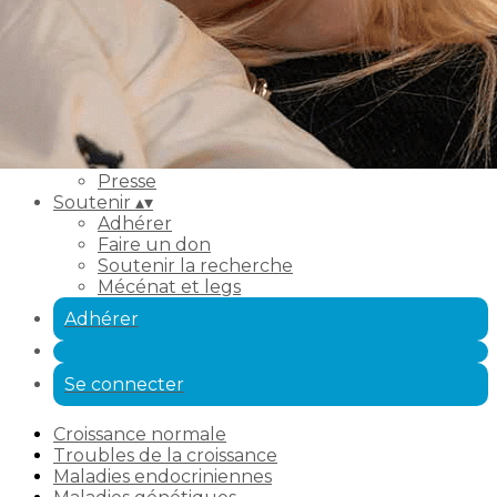
Réseaux spécialisés
FAQ médicale
L'association
▴
▾
À propos
Nos actions
Nos actualités
Nos délégués régionaux
Partenaires
Presse
Soutenir
▴
▾
Adhérer
Faire un don
Soutenir la recherche
Mécénat et legs
Adhérer
Se connecter
Croissance normale
Troubles de la croissance
Maladies endocriniennes