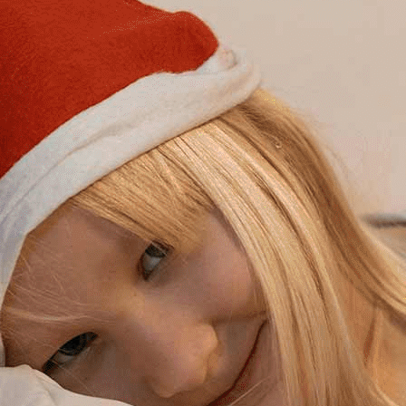
Exporter les lignes sélectionnées
Exporter toutes les colonnes
Exporter uniquement les colonnes affichées
Menu
Ajoutez un logo, un bouton, des réseaux sociaux
Cliquez pour éditer
▴
▾
La croissance
▴
▾
Croissance normale
Troubles de la croissance
Maladies endocriniennes
Maladies génétiques
Se soigner
▴
▾
Insuffisance surrénalienne
Hypothyroïdie