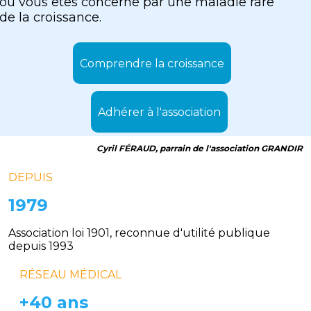
ou vous êtes concerné par une maladie rare
L'association Grandir
de la croissance.
Comprendre la croissance
Adhérer à l'association
Cyril FÉRAUD, parrain de l'association GRANDIR
DEPUIS
1979
Association loi 1901, reconnue d'utilité publique
depuis 1993
RÉSEAU MÉDICAL
+40 ans