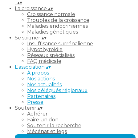
▴
▾
La croissance
▴
▾
Croissance normale
Troubles de la croissance
Maladies endocriniennes
Maladies génétiques
Se soigner
▴
▾
Insuffisance surrénalienne
Hypothyroïdie
Réseaux spécialisés
FAQ médicale
L'association
▴
▾
À propos
Nos actions
Nos actualités
Nos délégués régionaux
Partenaires
Presse
Soutenir
▴
▾
Adhérer
Faire un don
Soutenir la recherche
Mécénat et legs