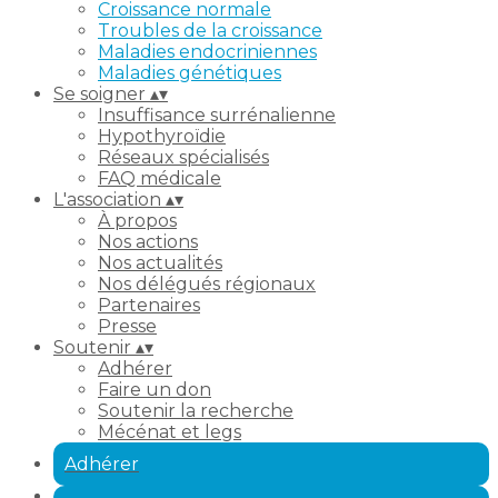
Croissance normale
Troubles de la croissance
Maladies endocriniennes
Maladies génétiques
Se soigner
▴
▾
Insuffisance surrénalienne
Hypothyroïdie
Réseaux spécialisés
FAQ médicale
L'association
▴
▾
À propos
Nos actions
Nos actualités
Nos délégués régionaux
Partenaires
Presse
Soutenir
▴
▾
Adhérer
Faire un don
Soutenir la recherche
Mécénat et legs
Adhérer