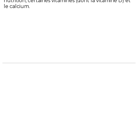
nutrition, certaines vitamines (dont la vitamine D) et
le calcium.