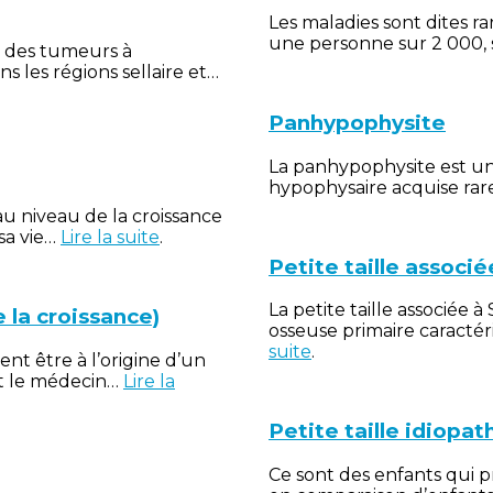
Les maladies sont dites r
une personne sur 2 000, 
 des tumeurs à
ns les régions sellaire et…
Panhypophysite
La panhypophysite est u
hypophysaire acquise ra
u niveau de la croissance
 sa vie…
Lire la suite
.
Petite taille associ
La petite taille associée 
 la croissance)
osseuse primaire caractér
suite
.
t être à l’origine d’un
st le médecin…
Lire la
Petite taille idiopat
Ce sont des enfants qui p