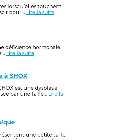
ares lorsqu’elles touchent
soit pour…
Lire la suite
.
ne déficience hormonale
re…
Lire la suite
.
ée à SHOX
à SHOX est une dysplasie
isée par une taille…
Lire la
hique
résentent une petite taille