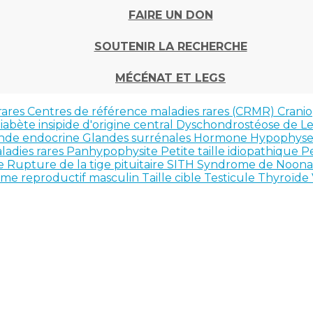
FAIRE UN DON
SOUTENIR LA RECHERCHE
MÉCÉNAT ET LEGS
rares
Centres de référence maladies rares (CRMR)
Crani
iabète insipide d'origine central
Dyschondrostéose de Le
nde endocrine
Glandes surrénales
Hormone
Hypophys
ladies rares
Panhypophysite
Petite taille idiopathique
Pe
re
Rupture de la tige pituitaire SITH
Syndrome de Noon
ème reproductif masculin
Taille cible
Testicule
Thyroïde