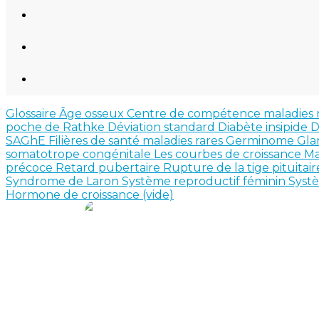
Glossaire
Âge osseux
Centre de compétence maladies 
poche de Rathke
Déviation standard
Diabète insipide
D
SAGhE
Filières de santé maladies rares
Germinome
Gla
somatotrope congénitale
Les courbes de croissance
Ma
précoce
Retard pubertaire
Rupture de la tige pituitai
Syndrome de Laron
Système reproductif féminin
Syst
Hormone de croissance (vide)