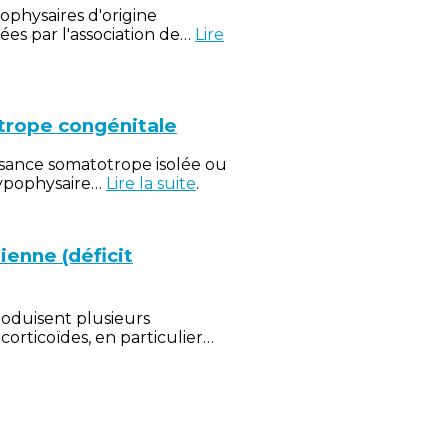
ophysaires d'origine
ées par l'association de…
Lire
trope congénitale
fisance somatotrope isolée ou
hypophysaire…
Lire la suite
.
ienne (déficit
roduisent plusieurs
orticoïdes, en particulier…