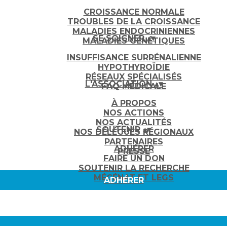
CROISSANCE NORMALE
TROUBLES DE LA CROISSANCE
MALADIES ENDOCRINIENNES
SE SOIGNER
▴
▾
MALADIES GÉNÉTIQUES
INSUFFISANCE SURRÉNALIENNE
HYPOTHYROÏDIE
RÉSEAUX SPÉCIALISÉS
L'ASSOCIATION
▴
▾
FAQ MÉDICALE
À PROPOS
NOS ACTIONS
NOS ACTUALITÉS
SOUTENIR
▴
▾
NOS DÉLÉGUÉS RÉGIONAUX
PARTENAIRES
ADHÉRER
PRESSE
FAIRE UN DON
SOUTENIR LA RECHERCHE
MÉCÉNAT ET LEGS
ADHÉRER