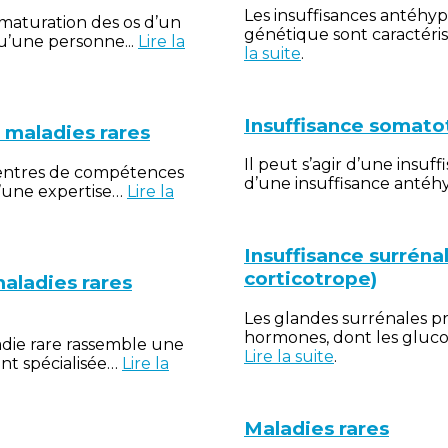
Les insuffisances antéhyp
 maturation des os d’un
génétique sont caractéris
u’une personne...
Lire la
la suite
.
Insuffisance somato
maladies rares
Il peut s’agir d’une insuf
 centres de compétences
d’une insuffisance anté
d’une expertise…
Lire la
Insuffisance surrénal
corticotrope)
aladies rares
Les glandes surrénales p
hormones, dont les glucoc
die rare rassemble une
Lire la suite
.
nt spécialisée…
Lire la
Maladies rares