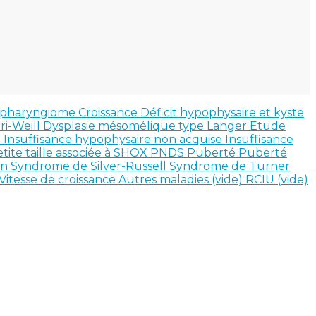
opharyngiome
Croissance
Déficit hypophysaire et kyste
ri-Weill
Dysplasie mésomélique type Langer
Etude
e
Insuffisance hypophysaire non acquise
Insuffisance
tite taille associée à SHOX
PNDS
Puberté
Puberté
an
Syndrome de Silver-Russell
Syndrome de Turner
Vitesse de croissance
Autres maladies (vide)
RCIU (vide)