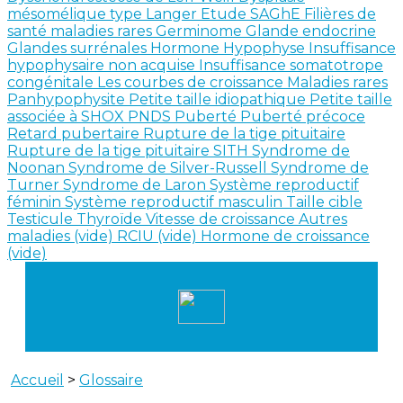
mésomélique type Langer
Etude SAGhE
Filières de
santé maladies rares
Germinome
Glande endocrine
Glandes surrénales
Hormone
Hypophyse
Insuffisance
hypophysaire non acquise
Insuffisance somatotrope
congénitale
Les courbes de croissance
Maladies rares
Panhypophysite
Petite taille idiopathique
Petite taille
associée à SHOX
PNDS
Puberté
Puberté précoce
Retard pubertaire
Rupture de la tige pituitaire
Rupture de la tige pituitaire SITH
Syndrome de
Noonan
Syndrome de Silver-Russell
Syndrome de
Turner
Syndrome de Laron
Système reproductif
féminin
Système reproductif masculin
Taille cible
Testicule
Thyroïde
Vitesse de croissance
Autres
maladies (vide)
RCIU (vide)
Hormone de croissance
(vide)
Accueil
>
Glossaire