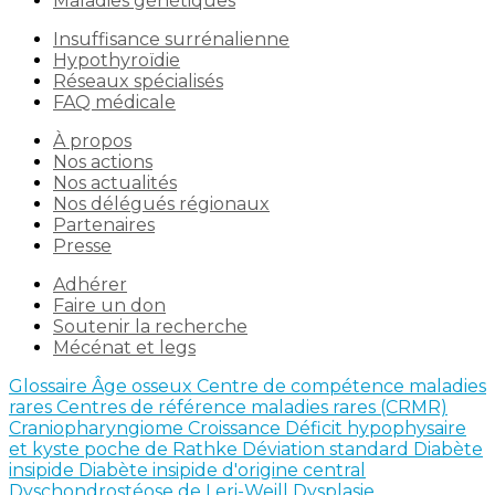
Maladies génétiques
Insuffisance surrénalienne
Hypothyroïdie
Réseaux spécialisés
FAQ médicale
À propos
Nos actions
Nos actualités
Nos délégués régionaux
Partenaires
Presse
Adhérer
Faire un don
Soutenir la recherche
Mécénat et legs
Glossaire
Âge osseux
Centre de compétence maladies
rares
Centres de référence maladies rares (CRMR)
Craniopharyngiome
Croissance
Déficit hypophysaire
et kyste poche de Rathke
Déviation standard
Diabète
insipide
Diabète insipide d'origine central
Dyschondrostéose de Leri-Weill
Dysplasie