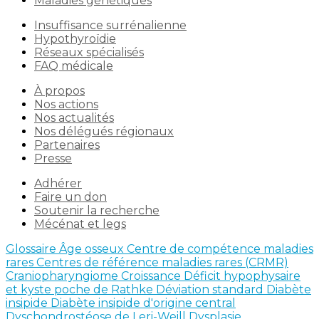
Maladies génétiques
Insuffisance surrénalienne
Hypothyroïdie
Réseaux spécialisés
FAQ médicale
À propos
Nos actions
Nos actualités
Nos délégués régionaux
Partenaires
Presse
Adhérer
Faire un don
Soutenir la recherche
Mécénat et legs
Glossaire
Âge osseux
Centre de compétence maladies
rares
Centres de référence maladies rares (CRMR)
Craniopharyngiome
Croissance
Déficit hypophysaire
et kyste poche de Rathke
Déviation standard
Diabète
insipide
Diabète insipide d'origine central
Dyschondrostéose de Leri-Weill
Dysplasie