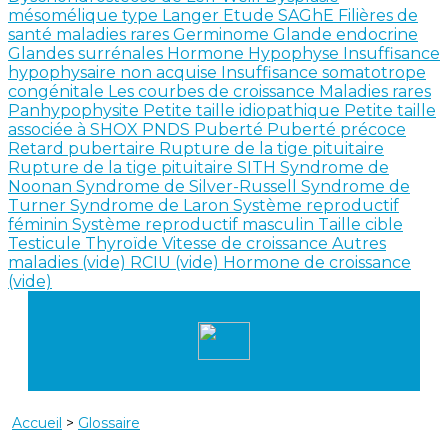
mésomélique type Langer
Etude SAGhE
Filières de
santé maladies rares
Germinome
Glande endocrine
Glandes surrénales
Hormone
Hypophyse
Insuffisance
hypophysaire non acquise
Insuffisance somatotrope
congénitale
Les courbes de croissance
Maladies rares
Panhypophysite
Petite taille idiopathique
Petite taille
associée à SHOX
PNDS
Puberté
Puberté précoce
Retard pubertaire
Rupture de la tige pituitaire
Rupture de la tige pituitaire SITH
Syndrome de
Noonan
Syndrome de Silver-Russell
Syndrome de
Turner
Syndrome de Laron
Système reproductif
féminin
Système reproductif masculin
Taille cible
Testicule
Thyroïde
Vitesse de croissance
Autres
maladies (vide)
RCIU (vide)
Hormone de croissance
(vide)
Accueil
>
Glossaire