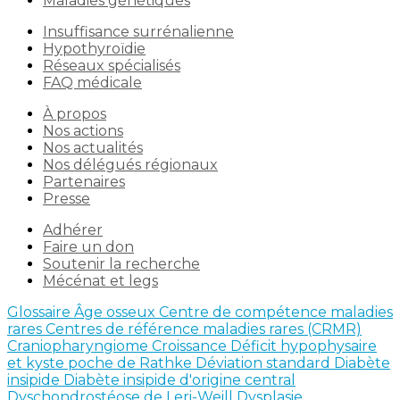
Maladies génétiques
Insuffisance surrénalienne
Hypothyroïdie
Réseaux spécialisés
FAQ médicale
À propos
Nos actions
Nos actualités
Nos délégués régionaux
Partenaires
Presse
Adhérer
Faire un don
Soutenir la recherche
Mécénat et legs
Glossaire
Âge osseux
Centre de compétence maladies
rares
Centres de référence maladies rares (CRMR)
Craniopharyngiome
Croissance
Déficit hypophysaire
et kyste poche de Rathke
Déviation standard
Diabète
insipide
Diabète insipide d'origine central
Dyschondrostéose de Leri-Weill
Dysplasie