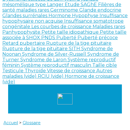
mésomélique type Langer
Etude SAGhE
Filières de
santé maladies rares
Germinome
Glande endocrine
Glandes surrénales
Hormone
Hypophyse
Insuffisance
hypophysaire non acquise
Insuffisance somatotrope
congénitale
Les courbes de croissance
Maladies rares
Panhypophysite
Petite taille idiopathique
Petite taille
associée à SHOX
PNDS
Puberté
Puberté précoce
Retard pubertaire
Rupture de la tige pituitaire
Rupture de la tige pituitaire SITH
Syndrome de
Noonan
Syndrome de Silver-Russell
Syndrome de
Turner
Syndrome de Laron
Système reproductif
féminin
Système reproductif masculin
Taille cible
Testicule
Thyroïde
Vitesse de croissance
Autres
maladies (vide)
RCIU (vide)
Hormone de croissance
(vide)
Accueil
>
Glossaire