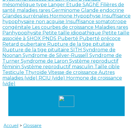
mésomélique type Langer
Etude SAGhE
Filières de
santé maladies rares
Germinome
Glande endocrine
Glandes surrénales
Hormone
Hypophyse
Insuffisance
hypophysaire non acquise
Insuffisance somatotrope
congénitale
Les courbes de croissance
Maladies rares
Panhypophysite
Petite taille idiopathique
Petite taille
associée à SHOX
PNDS
Puberté
Puberté précoce
Retard pubertaire
Rupture de la tige pituitaire
Rupture de la tige pituitaire SITH
Syndrome de
Noonan
Syndrome de Silver-Russell
Syndrome de
Turner
Syndrome de Laron
Système reproductif
féminin
Système reproductif masculin
Taille cible
Testicule
Thyroïde
Vitesse de croissance
Autres
maladies (vide)
RCIU (vide)
Hormone de croissance
(vide)
Accueil
>
Glossaire