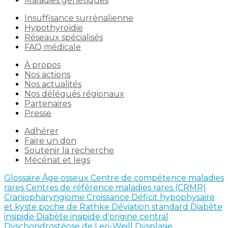
Maladies génétiques
Insuffisance surrénalienne
Hypothyroïdie
Réseaux spécialisés
FAQ médicale
À propos
Nos actions
Nos actualités
Nos délégués régionaux
Partenaires
Presse
Adhérer
Faire un don
Soutenir la recherche
Mécénat et legs
Glossaire
Âge osseux
Centre de compétence maladies
rares
Centres de référence maladies rares (CRMR)
Craniopharyngiome
Croissance
Déficit hypophysaire
et kyste poche de Rathke
Déviation standard
Diabète
insipide
Diabète insipide d'origine central
Dyschondrostéose de Leri-Weill
Dysplasie