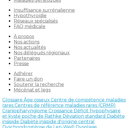
Maladies génétiques
Insuffisance surrénalienne
Hypothyroïdie
Réseaux spécialisés
FAQ médicale
À propos
Nos actions
Nos actualités
Nos délégués régionaux
Partenaires
Presse
Adhérer
Faire un don
Soutenir la recherche
Mécénat et legs
Glossaire
Âge osseux
Centre de compétence maladies
rares
Centres de référence maladies rares (CRMR)
Craniopharyngiome
Croissance
Déficit hypophysaire
et kyste poche de Rathke
Déviation standard
Diabète
insipide
Diabète insipide d'origine central
Dyschondrostéose de Leri-Weill
Dysplasie