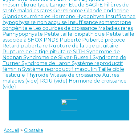
mésomélique type Langer
Etude SAGhE
Filières de
santé maladies rares
Germinome
Glande endocrine
Glandes surrénales
Hormone
Hypophyse
Insuffisance
hypophysaire non acquise
Insuffisance somatotrope
congénitale
Les courbes de croissance
Maladies rares
Panhypophysite
Petite taille idiopathique
Petite taille
associée à SHOX
PNDS
Puberté
Puberté précoce
Retard pubertaire
Rupture de la tige pituitaire
Rupture de la tige pituitaire SITH
Syndrome de
Noonan
Syndrome de Silver-Russell
Syndrome de
Turner
Syndrome de Laron
Système reproductif
féminin
Système reproductif masculin
Taille cible
Testicule
Thyroïde
Vitesse de croissance
Autres
maladies (vide)
RCIU (vide)
Hormone de croissance
(vide)
Accueil
>
Glossaire