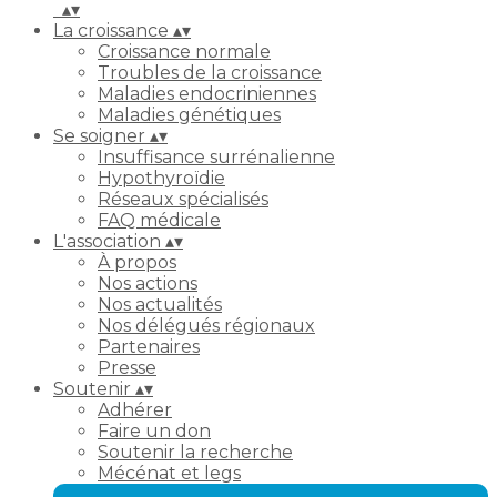
▴
▾
La croissance
▴
▾
Croissance normale
Troubles de la croissance
Maladies endocriniennes
Maladies génétiques
Se soigner
▴
▾
Insuffisance surrénalienne
Hypothyroïdie
Réseaux spécialisés
FAQ médicale
L'association
▴
▾
À propos
Nos actions
Nos actualités
Nos délégués régionaux
Partenaires
Presse
Soutenir
▴
▾
Adhérer
Faire un don
Soutenir la recherche
Mécénat et legs