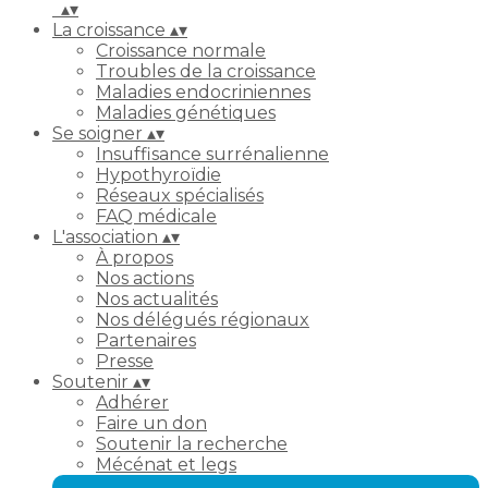
▴
▾
La croissance
▴
▾
Croissance normale
Troubles de la croissance
Maladies endocriniennes
Maladies génétiques
Se soigner
▴
▾
Insuffisance surrénalienne
Hypothyroïdie
Réseaux spécialisés
FAQ médicale
L'association
▴
▾
À propos
Nos actions
Nos actualités
Nos délégués régionaux
Partenaires
Presse
Soutenir
▴
▾
Adhérer
Faire un don
Soutenir la recherche
Mécénat et legs