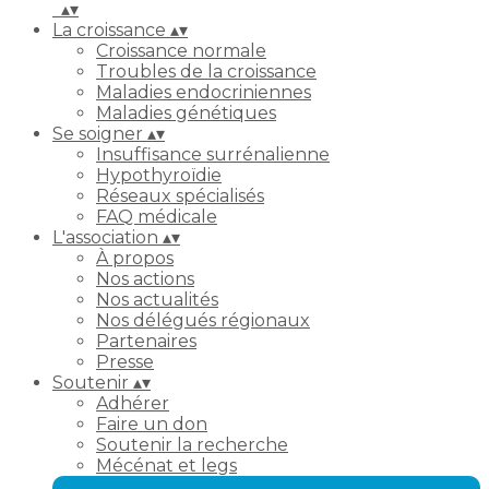
▴
▾
La croissance
▴
▾
Croissance normale
Troubles de la croissance
Maladies endocriniennes
Maladies génétiques
Se soigner
▴
▾
Insuffisance surrénalienne
Hypothyroïdie
Réseaux spécialisés
FAQ médicale
L'association
▴
▾
À propos
Nos actions
Nos actualités
Nos délégués régionaux
Partenaires
Presse
Soutenir
▴
▾
Adhérer
Faire un don
Soutenir la recherche
Mécénat et legs