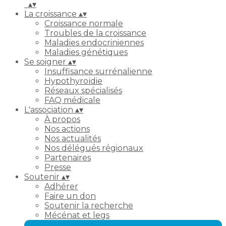
▴
▾
La croissance
▴
▾
Croissance normale
Troubles de la croissance
Maladies endocriniennes
Maladies génétiques
Se soigner
▴
▾
Insuffisance surrénalienne
Hypothyroïdie
Réseaux spécialisés
FAQ médicale
L'association
▴
▾
À propos
Nos actions
Nos actualités
Nos délégués régionaux
Partenaires
Presse
Soutenir
▴
▾
Adhérer
Faire un don
Soutenir la recherche
Mécénat et legs