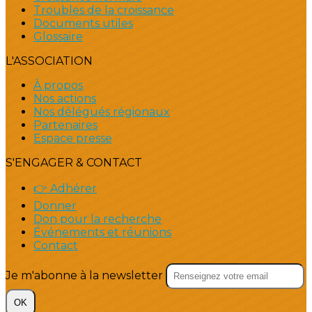
Troubles de la croissance
Documents utiles
Glossaire
L'ASSOCIATION
À propos
Nos actions
Nos délégués régionaux
Partenaires
Espace presse
S'ENGAGER & CONTACT
👉 Adhérer
Donner
Don pour la recherche
Événements et réunions
Contact
Je m'abonne à la newsletter
OK