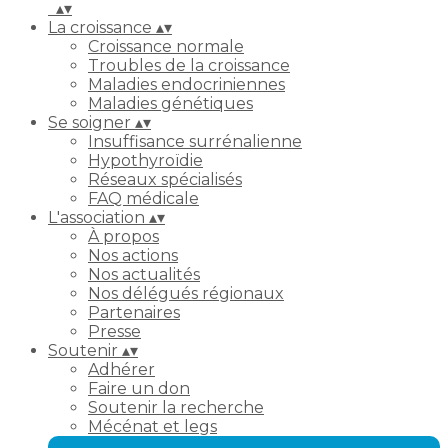
▴
▾
La croissance
▴
▾
Croissance normale
Troubles de la croissance
Maladies endocriniennes
Maladies génétiques
Se soigner
▴
▾
Insuffisance surrénalienne
Hypothyroïdie
Réseaux spécialisés
FAQ médicale
L'association
▴
▾
À propos
Nos actions
Nos actualités
Nos délégués régionaux
Partenaires
Presse
Soutenir
▴
▾
Adhérer
Faire un don
Soutenir la recherche
Mécénat et legs