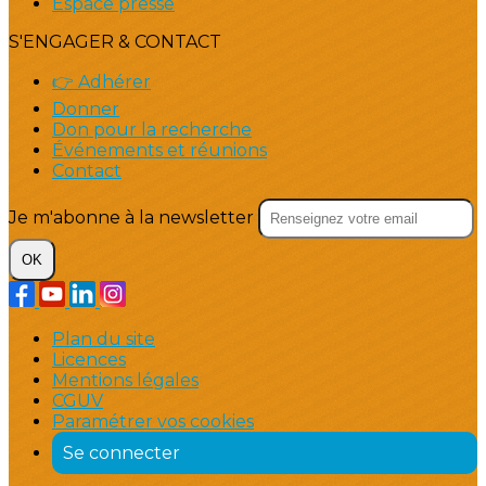
Espace presse
S'ENGAGER & CONTACT
👉 Adhérer
Donner
Don pour la recherche
Événements et réunions
Contact
Je m'abonne à la newsletter
OK
Plan du site
Licences
Mentions légales
CGUV
Paramétrer vos cookies
Se connecter