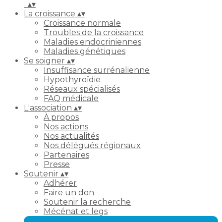
▴
▾
La croissance
▴
▾
Croissance normale
Troubles de la croissance
Maladies endocriniennes
Maladies génétiques
Se soigner
▴
▾
Insuffisance surrénalienne
Hypothyroïdie
Réseaux spécialisés
FAQ médicale
L'association
▴
▾
À propos
Nos actions
Nos actualités
Nos délégués régionaux
Partenaires
Presse
Soutenir
▴
▾
Adhérer
Faire un don
Soutenir la recherche
Mécénat et legs