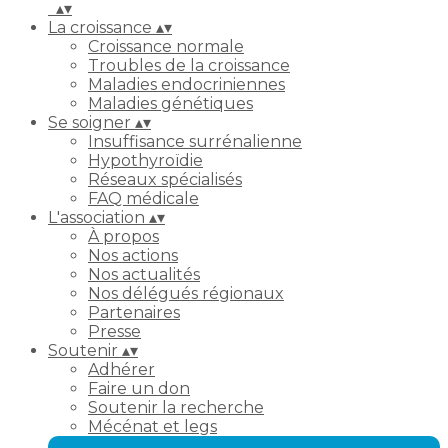
▴
▾
La croissance
▴
▾
Croissance normale
Troubles de la croissance
Maladies endocriniennes
Maladies génétiques
Se soigner
▴
▾
Insuffisance surrénalienne
Hypothyroïdie
Réseaux spécialisés
FAQ médicale
L'association
▴
▾
À propos
Nos actions
Nos actualités
Nos délégués régionaux
Partenaires
Presse
Soutenir
▴
▾
Adhérer
Faire un don
Soutenir la recherche
Mécénat et legs