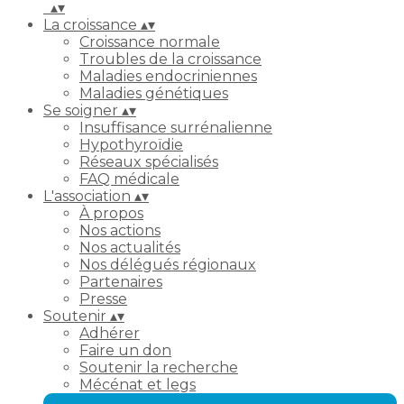
▴
▾
La croissance
▴
▾
Croissance normale
Troubles de la croissance
Maladies endocriniennes
Maladies génétiques
Se soigner
▴
▾
Insuffisance surrénalienne
Hypothyroïdie
Réseaux spécialisés
FAQ médicale
L'association
▴
▾
À propos
Nos actions
Nos actualités
Nos délégués régionaux
Partenaires
Presse
Soutenir
▴
▾
Adhérer
Faire un don
Soutenir la recherche
Mécénat et legs