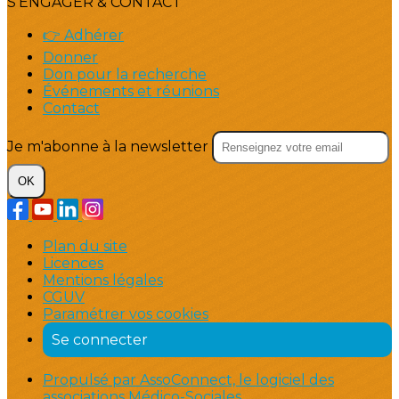
S'ENGAGER & CONTACT
👉 Adhérer
Donner
Don pour la recherche
Événements et réunions
Contact
Je m'abonne à la newsletter
OK
Plan du site
Licences
Mentions légales
CGUV
Paramétrer vos cookies
Se connecter
Propulsé par AssoConnect, le logiciel des
associations Médico-Sociales