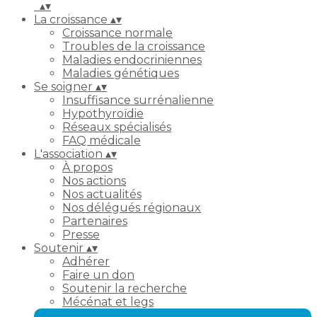
▴
▾
La croissance
▴
▾
Croissance normale
Troubles de la croissance
Maladies endocriniennes
Maladies génétiques
Se soigner
▴
▾
Insuffisance surrénalienne
Hypothyroïdie
Réseaux spécialisés
FAQ médicale
L'association
▴
▾
À propos
Nos actions
Nos actualités
Nos délégués régionaux
Partenaires
Presse
Soutenir
▴
▾
Adhérer
Faire un don
Soutenir la recherche
Mécénat et legs