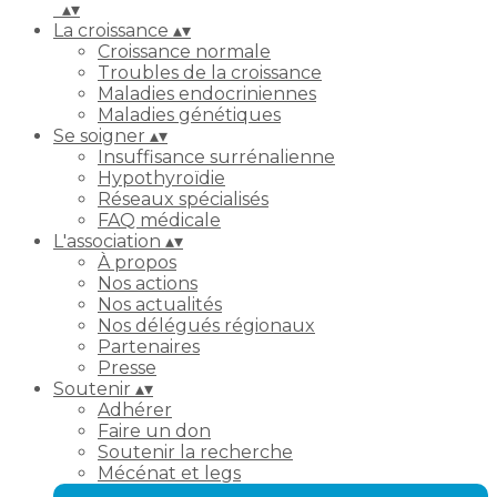
▴
▾
La croissance
▴
▾
Croissance normale
Troubles de la croissance
Maladies endocriniennes
Maladies génétiques
Se soigner
▴
▾
Insuffisance surrénalienne
Hypothyroïdie
Réseaux spécialisés
FAQ médicale
L'association
▴
▾
À propos
Nos actions
Nos actualités
Nos délégués régionaux
Partenaires
Presse
Soutenir
▴
▾
Adhérer
Faire un don
Soutenir la recherche
Mécénat et legs