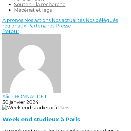
Soutenir la recherche
Mécénat et legs
À propos
Nos actions
Nos actualités
Nos délégués
régionaux
Partenaires
Presse
Retour
Alice BONNAUDET
30 janvier 2024
Week end studieux à Paris
Le week end passé, les bénévoles engagés dans le