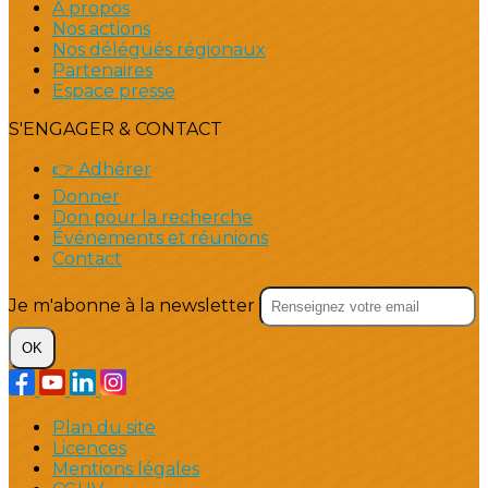
À propos
Nos actions
Nos délégués régionaux
Partenaires
Espace presse
S'ENGAGER & CONTACT
👉 Adhérer
Donner
Don pour la recherche
Événements et réunions
Contact
Je m'abonne à la newsletter
OK
Plan du site
Licences
Mentions légales