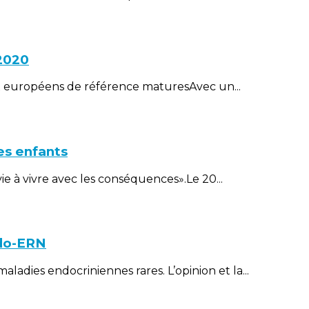
2020
aux européens de référence maturesAvec un...
es enfants
e à vivre avec les conséquences».Le 20...
ndo-ERN
dies endocriniennes rares. L’opinion et la...