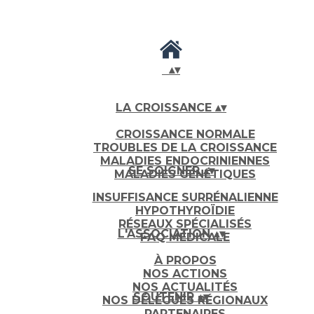
▴
▾
LA CROISSANCE
▴
▾
CROISSANCE NORMALE
TROUBLES DE LA CROISSANCE
MALADIES ENDOCRINIENNES
SE SOIGNER
▴
▾
MALADIES GÉNÉTIQUES
INSUFFISANCE SURRÉNALIENNE
HYPOTHYROÏDIE
RÉSEAUX SPÉCIALISÉS
L'ASSOCIATION
▴
▾
FAQ MÉDICALE
À PROPOS
NOS ACTIONS
NOS ACTUALITÉS
SOUTENIR
▴
▾
NOS DÉLÉGUÉS RÉGIONAUX
PARTENAIRES