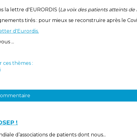
s la lettre d'EURORDIS (
La voix des patients atteints d
ignements tirés : pour mieux se reconstruire après le Cov
etter d'Eurordis.
us ...
r ces thèmes :
s
 commentaire
OSEP !
iale d’associations de patients dont nous...