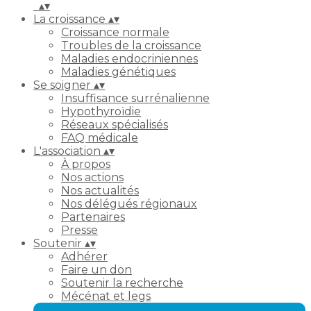
▴
▾
La croissance
▴
▾
Croissance normale
Troubles de la croissance
Maladies endocriniennes
Maladies génétiques
Se soigner
▴
▾
Insuffisance surrénalienne
Hypothyroïdie
Réseaux spécialisés
FAQ médicale
L'association
▴
▾
À propos
Nos actions
Nos actualités
Nos délégués régionaux
Partenaires
Presse
Soutenir
▴
▾
Adhérer
Faire un don
Soutenir la recherche
Mécénat et legs