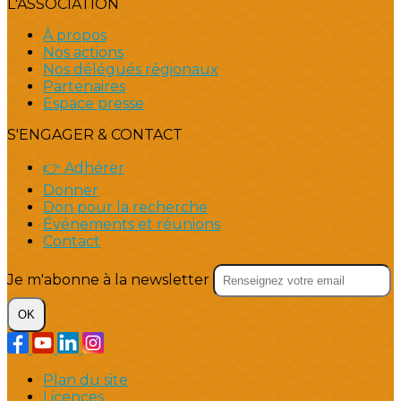
L'ASSOCIATION
À propos
Nos actions
Nos délégués régionaux
Partenaires
Espace presse
S'ENGAGER & CONTACT
👉 Adhérer
Donner
Don pour la recherche
Événements et réunions
Contact
Je m'abonne à la newsletter
OK
Plan du site
Licences