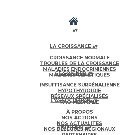
▴
▾
LA CROISSANCE
▴
▾
CROISSANCE NORMALE
TROUBLES DE LA CROISSANCE
MALADIES ENDOCRINIENNES
SE SOIGNER
▴
▾
MALADIES GÉNÉTIQUES
INSUFFISANCE SURRÉNALIENNE
HYPOTHYROÏDIE
RÉSEAUX SPÉCIALISÉS
L'ASSOCIATION
▴
▾
FAQ MÉDICALE
À PROPOS
NOS ACTIONS
NOS ACTUALITÉS
SOUTENIR
▴
▾
NOS DÉLÉGUÉS RÉGIONAUX
PARTENAIRES