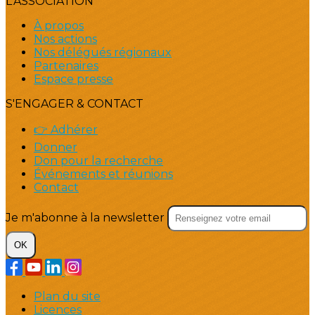
L'ASSOCIATION
À propos
Nos actions
Nos délégués régionaux
Partenaires
Espace presse
S'ENGAGER & CONTACT
👉 Adhérer
Donner
Don pour la recherche
Événements et réunions
Contact
Je m'abonne à la newsletter
OK
Plan du site
Licences