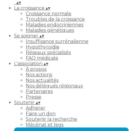
▴
▾
La croissance
▴
▾
Croissance normale
Troubles de la croissance
Maladies endocriniennes
Maladies génétiques
Se soigner
▴
▾
Insuffisance surrénalienne
Hypothyroïdie
Réseaux spécialisés
FAQ médicale
L'association
▴
▾
À propos
Nos actions
Nos actualités
Nos délégués régionaux
Partenaires
Presse
Soutenir
▴
▾
Adhérer
Faire un don
Soutenir la recherche
Mécénat et legs