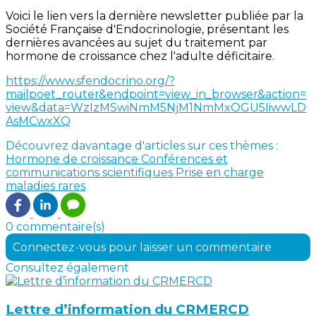
Voici le lien vers la dernière newsletter publiée par la
Société Française d'Endocrinologie, présentant les
dernières avancées au sujet du traitement par
hormone de croissance chez l'adulte déficitaire.
https://www.sfendocrino.org/?
mailpoet_router&endpoint=view_in_browser&action=
view&data=WzIzMSwiNmM5NjM1NmMxOGU5IiwwLD
AsMCwxXQ
Découvrez davantage d'articles sur ces thèmes :
Hormone de croissance
Conférences et
communications scientifiques
Prise en charge
maladies rares
0 commentaire(s)
Connectez-vous pour laisser un commentaire
Consultez également
Lettre d’information du CRMERCD