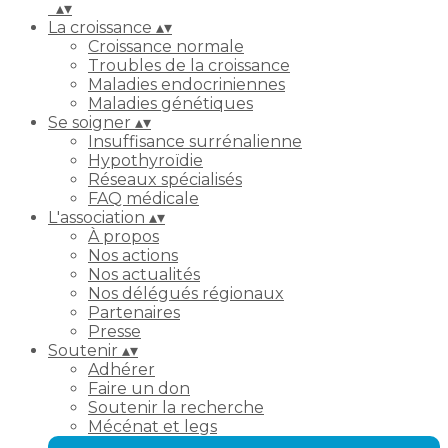
▴
▾
La croissance
▴
▾
Croissance normale
Troubles de la croissance
Maladies endocriniennes
Maladies génétiques
Se soigner
▴
▾
Insuffisance surrénalienne
Hypothyroïdie
Réseaux spécialisés
FAQ médicale
L'association
▴
▾
À propos
Nos actions
Nos actualités
Nos délégués régionaux
Partenaires
Presse
Soutenir
▴
▾
Adhérer
Faire un don
Soutenir la recherche
Mécénat et legs