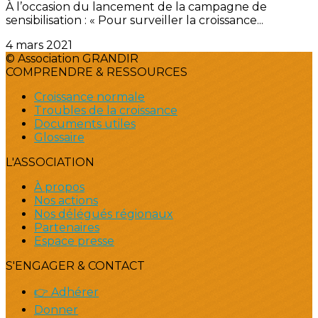
À l’occasion du lancement de la campagne de
sensibilisation : « Pour surveiller la croissance...
4 mars 2021
© Association GRANDIR
COMPRENDRE & RESSOURCES
Croissance normale
Troubles de la croissance
Documents utiles
Glossaire
L'ASSOCIATION
À propos
Nos actions
Nos délégués régionaux
Partenaires
Espace presse
S'ENGAGER & CONTACT
👉 Adhérer
Donner