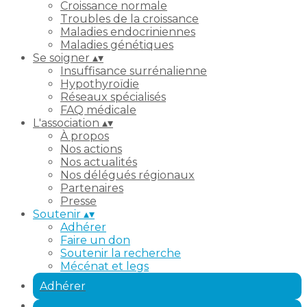
Croissance normale
Troubles de la croissance
Maladies endocriniennes
Maladies génétiques
Se soigner
▴
▾
Insuffisance surrénalienne
Hypothyroïdie
Réseaux spécialisés
FAQ médicale
L'association
▴
▾
À propos
Nos actions
Nos actualités
Nos délégués régionaux
Partenaires
Presse
Soutenir
▴
▾
Adhérer
Faire un don
Soutenir la recherche
Mécénat et legs
Adhérer