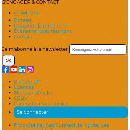
S'ENGAGER & CONTACT
👉 Adhérer
Donner
Don pour la recherche
Événements et réunions
Contact
Je m'abonne à la newsletter
OK
Plan du site
Licences
Mentions légales
CGUV
Paramétrer vos cookies
Se connecter
Propulsé par AssoConnect, le logiciel des