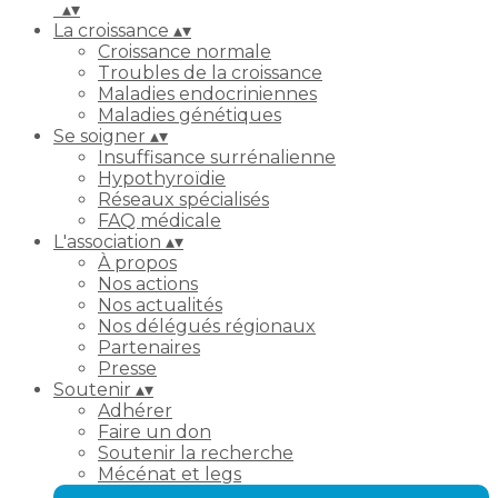
▴
▾
La croissance
▴
▾
Croissance normale
Troubles de la croissance
Maladies endocriniennes
Maladies génétiques
Se soigner
▴
▾
Insuffisance surrénalienne
Hypothyroïdie
Réseaux spécialisés
FAQ médicale
L'association
▴
▾
À propos
Nos actions
Nos actualités
Nos délégués régionaux
Partenaires
Presse
Soutenir
▴
▾
Adhérer
Faire un don
Soutenir la recherche
Mécénat et legs