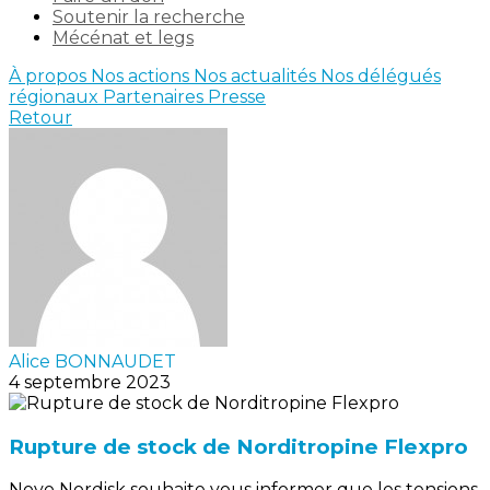
Soutenir la recherche
Mécénat et legs
À propos
Nos actions
Nos actualités
Nos délégués
régionaux
Partenaires
Presse
Retour
Alice BONNAUDET
4 septembre 2023
Rupture de stock de Norditropine Flexpro
Novo Nordisk souhaite vous informer que les tensions